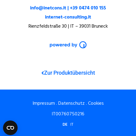
info@inetcons.it | +39 0474 010 155
internet-consulting.it
Rienzfeldstraße 30 | IT – 39031 Bruneck
Zur Produktübersicht
Impressum
.
Datenschutz
.
Cookies
IT00760750216
DE
IT